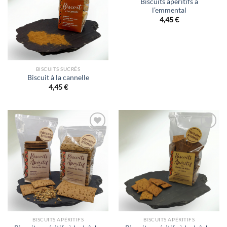
Biscuits apéritifs à
l’emmental
4,45
€
BISCUITS SUCRÉS
Biscuit à la cannelle
4,45
€
Ajouter
Ajouter
à la liste
à la liste
d’envies
d’envies
BISCUITS APÉRITIFS
BISCUITS APÉRITIFS