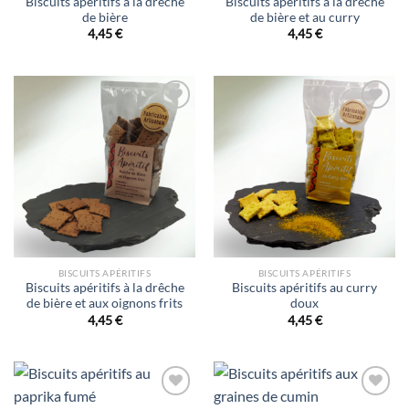
Biscuits apéritifs à la drêche
Biscuits apéritifs à la drêche
de bière
de bière et au curry
4,45
€
4,45
€
Ajouter
Ajouter
à la liste
à la liste
d’envies
d’envies
BISCUITS APÉRITIFS
BISCUITS APÉRITIFS
Biscuits apéritifs à la drêche
Biscuits apéritifs au curry
de bière et aux oignons frits
doux
4,45
€
4,45
€
Ajouter
Ajouter