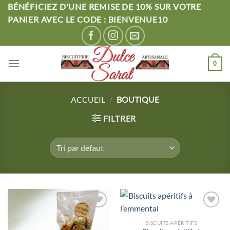
Passer
BÉNÉFICIEZ D'UNE REMISE DE 10% SUR VOTRE
au
PANIER AVEC LE CODE : BIENVENUE10
contenu
0
ACCUEIL
/
BOUTIQUE
FILTRER
Ajouter
Ajouter
à la liste
à la liste
BISCUITS APÉRITIFS
d’envies
d’envies