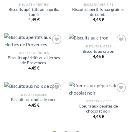
à la liste
à la liste
BISCUITS APÉRITIFS
BISCUITS APÉRITIFS
d’envies
d’envies
Biscuits apéritifs au paprika
Biscuits apéritifs aux graines
fumé
de cumin
4,45
€
4,45
€
BISCUITS SUCRÉS
Ajouter
Ajouter
Biscuits au citron
à la liste
à la liste
BISCUITS APÉRITIFS
d’envies
d’envies
4,45
€
Biscuits apéritifs aux Herbes
de Provences
4,45
€
BISCUITS SUCRÉS
Ajouter
Ajouter
Biscuits aux noix de coco
à la liste
à la liste
BISCUITS SUCRÉS
d’envies
d’envies
4,45
€
Cœurs aux pépites de
chocolat noir
4,45
€